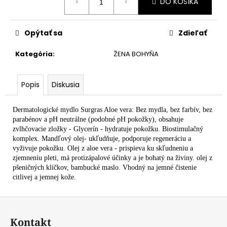
č
DO KOŠÍKA
cena:
a
m
Opýtať sa
Zdieľať
e
Kategória
:
ŽENA BOHYŇA
MÄKKÁ
HODVÁBNA
DÝKA
Popis
Diskusia
24,90
€
Dermatologické mydlo Surgras Aloe vera: Bez mydla, bez farbív, bez
parabénov a pH neutrálne (podobné pH pokožky), obsahuje
zvlhčovacie zložky -
G
lycerín - hydratuje pokožku. Biostimulačný
komplex.
Mandľový olej-
ukľudňuje, podporuje regeneráciu a
vyživuje pokožku. O
lej z aloe vera -
prispieva ku skľudneniu a
zjemneniu pleti, má protizápalové účinky a je bohatý na živiny.
olej z
pšeničných klíčkov, bambucké maslo. Vhodný na jemné čistenie
citlivej a jemnej kože.
Z
á
Kontakt