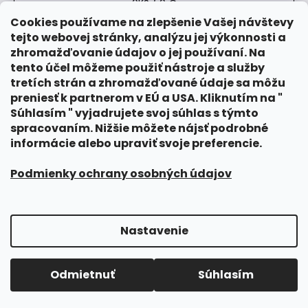
0
KS /
0 €
Cookies používame na zlepšenie Vašej návštevy
tejto webovej stránky, analýzu jej výkonnosti a
zhromažďovanie údajov o jej používaní. Na
tento účel môžeme použiť nástroje a služby
tretích strán a zhromažďované údaje sa môžu
preniesť k partnerom v EÚ a USA. Kliknutím na "
Súhlasím " vyjadrujete svoj súhlas s týmto
spracovaním. Nižšie môžete nájsť podrobné
informácie alebo upraviť svoje preferencie.
Podmienky ochrany osobných údajov
Nastavenie
Vytvoril Shoptet
Copyright 2026
ŠPIGÚRKOVO
. Všetky práva vyhradené.
Odmietnuť
Súhlasím
Upraviť nastavenie cookies