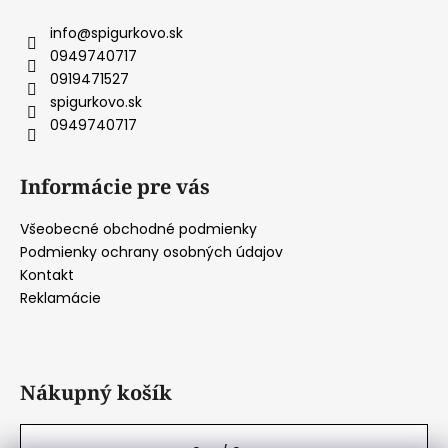
p
ä
info
@
spigurkovo.sk
t
0949740717
i
0919471527
e
spigurkovo.sk
0949740717
Informácie pre vás
Všeobecné obchodné podmienky
Podmienky ochrany osobných údajov
Kontakt
Reklamácie
Nákupný košík