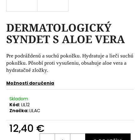
á
j
s
DERMATOLOGICKÝ
ť
SYNDET S ALOE VERA
?
Pre podráždenú a suchú pokožku. Hydratuje a lieči suchú
pokožku. Pôsobí proti vysušeniu, obsahuje aloe vera a
hydratačné zložky.
HĽADAŤ
Možnosti doručenia
O
Skladom
Kód:
LIL12
d
Značka:
LILAC
p
o
12,40 €
r
ú
Jednotková