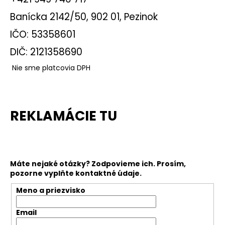
č
a
Banícka 2142/50, 902 01, Pezinok
m
IČO: 53358601
e
DIČ: 2121358690
ULTRAZVUKOVÁ
Nie sme platcovia DPH
ŠPACHTĽA
108,90
€
Pôvodne:
124,90
REKLAMÁCIE TU
€
Máte nejaké otázky? Zodpovieme ich. Prosím,
pozorne vyplňte kontaktné údaje.
Meno a priezvisko
Email