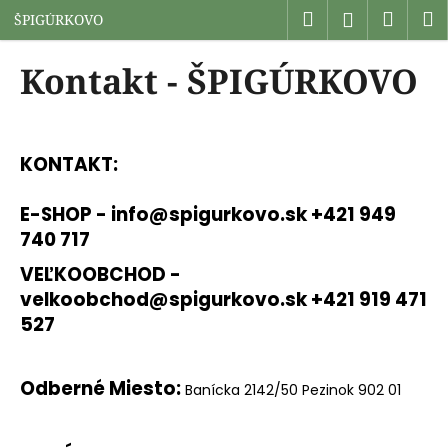
K
Prejsť
Hľadať
Náku
M
Prihlásen
ŠPIGÚRKOVO
na
o
obsah
Späť
Späť
košík
š
Kontakt - ŠPIGÚRKOVO
í
Č
k
o
p
KONTAKT:
o
t
E-SHOP - info@spigurkovo.sk
+421 949
r
740 717
e
VEĽKOOBCHOD -
b
velkoobchod@spigurkovo.sk
+421 919 471
u
527
j
e
Odberné Miesto:
t
Banícka 2142/50 Pezinok 902 01
e
n