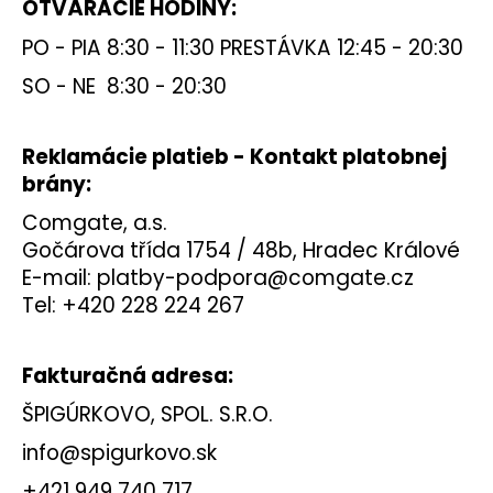
OTVÁRACIE HODINY:
á
PO - PIA 8:30 - 11:30 PRESTÁVKA 12:45 - 20:30
j
s
SO - NE 8:30 - 20:30
ť
?
Reklamácie platieb - Kontakt platobnej
brány:
Comgate, a.s.
Gočárova třída 1754 / 48b, Hradec Králové
HĽADAŤ
E-mail:
platby-podpora@comgate.cz
Tel:
+420 228 224 267
O
d
Fakturačná adresa:
p
ŠPIGÚRKOVO, SPOL. S.R.O.
o
r
info@spigurkovo.sk
ú
+421 949 740 717