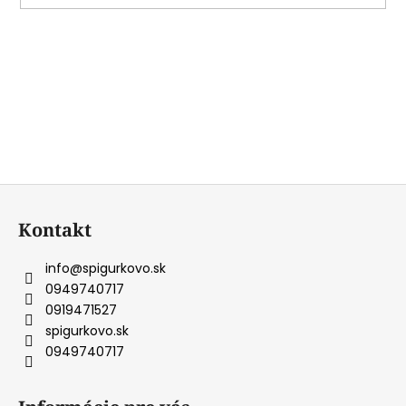
Z
á
Kontakt
p
ä
info
@
spigurkovo.sk
t
0949740717
i
0919471527
e
spigurkovo.sk
0949740717