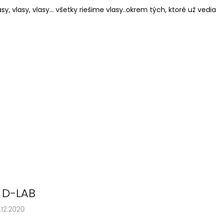
asy, vlasy, vlasy... všetky riešime vlasy..okrem tých, ktoré už vedia
 D-LAB
.12.2020