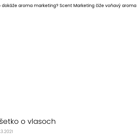
HODVÁBNA ŠATKA HLADAJ A NÁJDI -
VÍLIA SUKŇA (D
 dokáže aroma marketing? Scent Marketing čiže voňavý aroma
VESMÍR
51,49 €
22,49 €
šetko o vlasoch
.3.2021