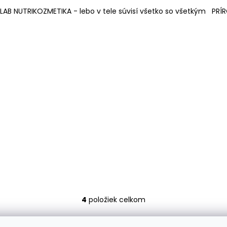
LAB NUTRIKOZMETIKA - lebo v tele súvisí všetko so všetkým PRÍ
4
položiek celkom
O
v
l