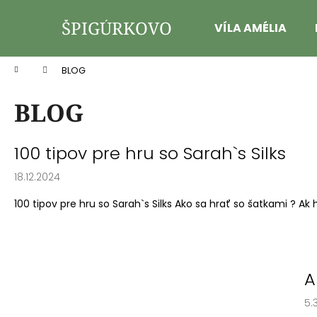
K
Prejsť
na
o
ŠPIGÚRKOVO
VÍLA AMÉLIA
obsah
Späť
Späť
š
do
do
í
Domov
BLOG
k
obchodu
obchodu
BLOG
V
100 tipov pre hru so Sarah`s Silks
ý
18.12.2024
p
i
100 tipov pre hru so Sarah`s Silks Ako sa hrať so šatkami ? Ak h
s
č
l
á
A
n
5.
k