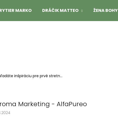
RYTIER MARKO
DRÁČIK MATTEO
ŽENA BOH
Čo potrebujete nájsť?
HĽADAŤ
Odporúčame
ľadáte inšpiráciu pre prvé stretn...
roma Marketing - AlfaPureo
3.2024