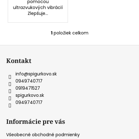
č
pomocou
a
ultrazvukových vibrácií
Zlepšuje...
m
e
1
položiek celkom
O
VÍLIA
v
SUKŇA
Z
l
(DÚHOVÁ)
á
á
51,49
Kontakt
d
p
€
a
ä
info
@
spigurkovo.sk
c
t
0949740717
i
i
0919471527
e
e
spigurkovo.sk
p
0949740717
r
v
k
Informácie pre vás
y
v
Všeobecné obchodné podmienky
ý