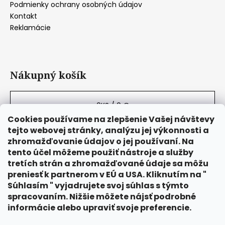
Podmienky ochrany osobných údajov
p
Kontakt
i
Reklamácie
s
u
Nákupný košík
0
KS /
0 €
Cookies používame na zlepšenie Vašej návštevy
tejto webovej stránky, analýzu jej výkonnosti a
zhromažďovanie údajov o jej používaní. Na
tento účel môžeme použiť nástroje a služby
tretích strán a zhromažďované údaje sa môžu
preniesť k partnerom v EÚ a USA. Kliknutím na "
Súhlasím " vyjadrujete svoj súhlas s týmto
spracovaním. Nižšie môžete nájsť podrobné
informácie alebo upraviť svoje preferencie.