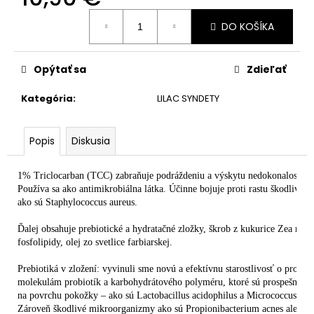
č
a
Jednotková
DO KOŠÍKA
cena:
m
e
Opýtať sa
Zdieľať
ADVANCED
Kategória
:
LILAC SYNDETY
BEAUTY
PACK
93,52
Popis
Diskusia
€
1% Triclocarban (TCC) zabraňuje podráždeniu a výskytu nedokonalostí po h
Používa sa ako antimikrobiálna látka. Účinne bojuje proti rastu škodlivý
ako sú Staphylococcus aureus.

Ďalej obsahuje prebiotické a hydratačné zložky, škrob z kukurice Zea may
fosfolipidy, olej zo svetlice farbiarskej.

Prebiotiká v zložení: vyvinuli sme novú a efektívnu starostlivosť o prob
molekulám probiotík a karbohydrátového polyméru, ktoré sú prospešné pr
na povrchu pokožky – ako sú Lactobacillus acidophilus a Micrococcus crist
Zároveň škodlivé mikroorganizmy ako sú Propionibacterium acnes alebo S