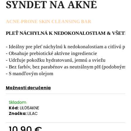
SYNDET NA AKNÉ
á
j
s
ACNE-PRONE SKIN CLEANSING BAR
ť
PLEŤ NÁCHYLNÁ K NEDOKONALOSTIAM & VŠETKY 
?
- Ideálny pre pleť náchylnú k nedokonalostiam a citlivú pleť

- Obsahuje prebiotické aktívne ingrediencie

- Udržuje pokožku hydratovanú, jemnú a sviežu

- Bez farbív, bez parabénov as neutrálnym pH (podobným to
HĽADAŤ
- S mandľovým olejom
Možnosti doručenia
O
d
Skladom
p
Kód:
LIL06AKNE
o
Značka:
LILAC
r
ú
10,90 €