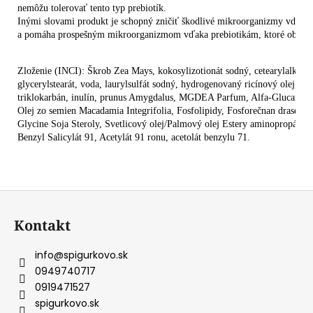
nemôžu tolerovať tento typ prebiotík. 
Inými slovami produkt je schopný zničiť škodlivé mikroorganizmy vďaka
a pomáha prospešným mikroorganizmom vďaka prebiotikám, ktoré obsahu
Zloženie (INCI): Škrob Zea Mays, kokosylizotionát sodný, cetearylalkohol,
glycerylstearát, voda, laurylsulfát sodný, hydrogenovaný ricínový olej, kys
triklokarbán, inulín, prunus Amygdalus, MGDEA Parfum, Alfa-Glucan Oli
Olej zo semien Macadamia Integrifolia, Fosfolipidy, Fosforečnan draselný
Glycine Soja Steroly, Svetlicový olej/Palmový olej Estery aminopropándio
Benzyl Salicylát 91, Acetylát 91 ronu, acetolát benzylu 71.
Z
á
Kontakt
p
ä
info
@
spigurkovo.sk
t
0949740717
i
0919471527
e
spigurkovo.sk