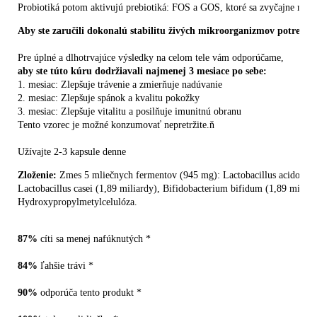
Probiotiká potom aktivujú prebiotiká: FOS a GOS, ktoré sa zvyčajne nachá
Aby ste zaručili dokonalú stabilitu živých mikroorganizmov potrebn
Pre úplné a dlhotrvajúce výsledky na celom tele vám odporúčame, 
aby ste túto kúru dodržiavali najmenej 3 mesiace po sebe:
1. mesiac: Zlepšuje trávenie a zmierňuje nadúvanie 
2. mesiac: Zlepšuje spánok a kvalitu pokožky 
3. mesiac: Zlepšuje vitalitu a posilňuje imunitnú obranu 
Tento vzorec je možné konzumovať nepretržite.ň
Užívajte 2-3 kapsule denne
Zloženie:
 Zmes 5 mliečnych fermentov (945 mg): Lactobacillus acidophilu
Lactobacillus casei (1,89 miliardy), Bifidobacterium bifidum (1,89 miliard
Hydroxypropylmetylcelulóza.
87%
84%
90%