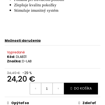
č
a
Zlepšuje kvalitu pokožky
m
Stimuluje imunitný systém
e
MÄKKÁ
HODVÁBNA
DÝKA
Možnosti doručenia
24,90
€
Vypredané
Kód:
DLAB31
Značka:
D-LAB
34,49 €
–29 %
24,20 €
Jednotková
DO KOŠÍKA
cena:
Opýtať sa
Zdieľať