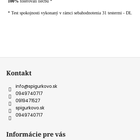
100%
* Test spokojnosti vykonaný v rámci sebahodnotenia 31 testermi - DL
Z
á
Kontakt
p
ä
info
@
spigurkovo.sk
t
0949740717
i
0919471527
e
spigurkovo.sk
0949740717
Informácie pre vás