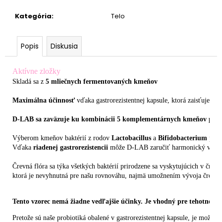
Kategória
:
Telo
Popis
Diskusia
Aktívne zložky
Skladá sa z
 5 mliečnych fermentovaných kmeňov
Maximálna účinnosť
 vďaka gastrorezistentnej kapsule, ktorá zaisťuje uv
Výberom kmeňov baktérií z rodov 
Lactobacillus
 a 
Bifidobacterium
 pos
Vďaka 
riadenej gastrorezistencii
 môže D-LAB zaručiť harmonický vývoj v
Črevná flóra sa týka všetkých baktérií prirodzene sa vyskytujúcich v črev
ktorá je nevyhnutná pre našu rovnováhu, najmä umožnením vývoja črevnej
Tento vzorec nemá žiadne vedľajšie účinky. Je vhodný pre tehotné a / 
Pretože sú naše probiotiká obalené v gastrorezistentnej kapsule, je možné i