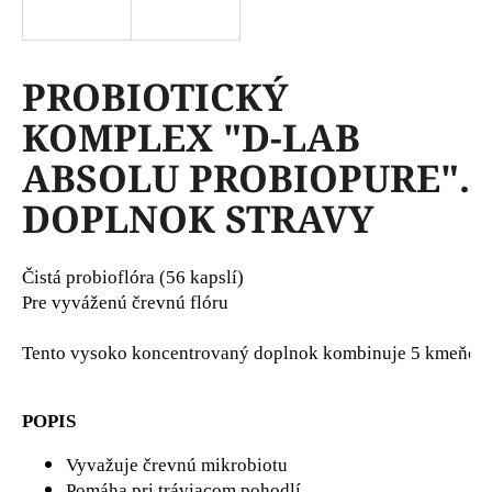
á
j
s
PROBIOTICKÝ
ť
KOMPLEX "D-LAB
?
ABSOLU PROBIOPURE".
DOPLNOK STRAVY
HĽADAŤ
Čistá probioflóra (56 kapslí)

Pre vyváženú črevnú flóru
O
Tento vysoko koncentrovaný doplnok kombinuje 5 kmeňov mlie
d
p
o
POPIS
r
Vyvažuje črevnú mikrobiotu
ú
Pomáha pri tráviacom pohodlí