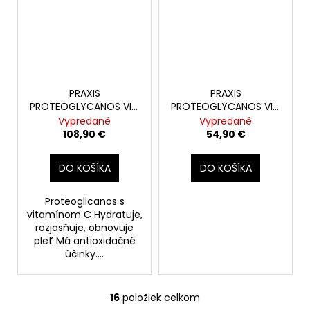
PRAXIS
PRAXIS
PROTEOGLYCANOS VIT.
PROTEOGLYCANOS VIT.
C+ 24amp.
C+ SET 6+6amp.
Vypredané
Vypredané
108,90 €
54,90 €
DO KOŠÍKA
DO KOŠÍKA
Proteoglicanos s
vitamínom C Hydratuje,
rozjasňuje, obnovuje
pleť Má antioxidačné
účinky....
16
položiek celkom
O