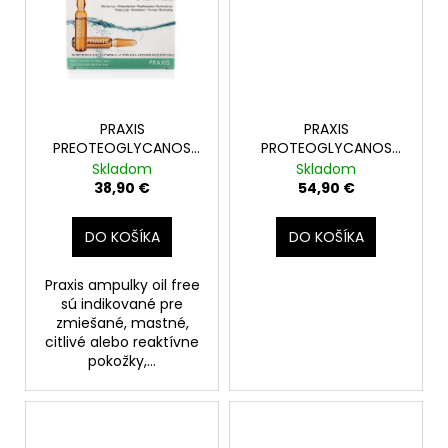
č
a
m
e
HODVÁBNA
PRAXIS
PRAXIS
ŠATKA
PREOTEOGLYCANOS
PROTEOGLYCANOS
HLADAJ
OIL FREE 6ks
CLASICC + MEN SET
Skladom
Skladom
A
6+6amp.
38,90 €
54,90 €
NÁJDI
-
VESMÍR
DO KOŠÍKA
DO KOŠÍKA
22,49
€
Praxis ampulky oil free
sú indikované pre
zmiešané, mastné,
citlivé alebo reaktívne
pokožky,...