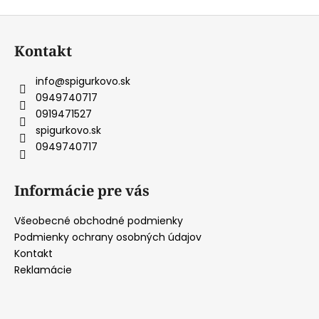
v
Z
l
á
á
Kontakt
d
p
a
ä
info
@
spigurkovo.sk
c
t
0949740717
i
i
0919471527
e
e
spigurkovo.sk
p
0949740717
r
v
k
Informácie pre vás
y
v
Všeobecné obchodné podmienky
ý
Podmienky ochrany osobných údajov
p
Kontakt
i
Reklamácie
s
u