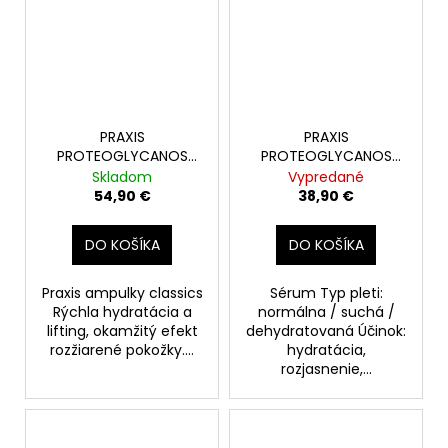
PRAXIS
PRAXIS
PROTEOGLYCANOS
PROTEOGLYCANOS
CLASICC + VIT.C+ SET
CLASICC 6ks
Skladom
Vypredané
6+6amp.
54,90 €
38,90 €
DO KOŠÍKA
DO KOŠÍKA
Praxis ampulky classics
Sérum Typ pleti:
Rýchla hydratácia a
normálna / suchá /
lifting, okamžitý efekt
dehydratovaná Účinok:
rozžiarené pokožky....
hydratácia,
rozjasnenie,...