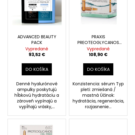
i
r
á
s
o
j
p
d
s
r
u
ť
o
ADVANCED BEAUTY
PRAXIS
k
?
PACK
PREOTEOGLYCANOS
d
t
OIL FREE 24AMP.
Vypredané
Vypredané
u
o
93,52 €
108,90 €
k
v
t
DO KOŠÍKA
DO KOŠÍKA
HĽADAŤ
o
v
Denné hyalurónové
Konzistencia: sérum Typ
ampulky poskytujú
pleti: zmiešaná /
O
hĺbkovú hydratáciu a
mastná Účinok:
zároveň vypínajú a
hydratácia, regenerácia,
d
vypĺňajú vrásky,...
rozjasnenie...
p
o
r
ú