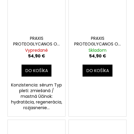
PRAXIS
PRAXIS
PROTEOGLYCANOS OIL
PROTEOGLYCANOS OIL
FREE SET 6+6amp.
FREE+MEN SET
Vypredané
Skladom
6+6amp.
54,90 €
54,90 €
DO KOŠÍKA
DO KOŠÍKA
Konzistencia: sérum Typ
pleti: zmiešaná /
mastná Účinok:
hydratácia, regenerácia,
rozjasnenie...