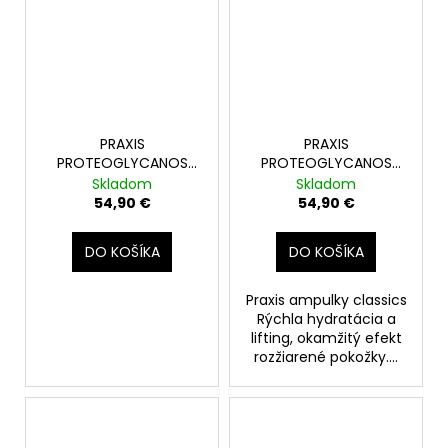
PRAXIS
PRAXIS
PROTEOGLYCANOS
PROTEOGLYCANOS
CLASICC SET 6+6amp.
CLASICC+OIL FREE SET
Skladom
Skladom
6+6amp.
54,90 €
54,90 €
DO KOŠÍKA
DO KOŠÍKA
Praxis ampulky classics
Rýchla hydratácia a
lifting, okamžitý efekt
rozžiarené pokožky....