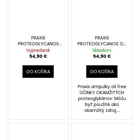
PRAXIS
PRAXIS
PROTEOGLYCANOS
PROTEOGLYCANOS OIL
MEN SET 6+6amp.
FREE + VIT.C SET
Vypredané
Skladom
6+6amp.
54,90 €
54,90 €
DO KOŠÍKA
DO KOŠÍKA
Praxis ampulky oil free
ÚČINKY OKAMŽITÝCH
proteoglykánov: Môžu
byť použité ako
okamžitý zdroj,...