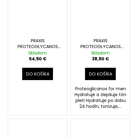
PRAXIS
PRAXIS
PROTEOGLYCANOS
PROTEOGLYCANOS
MEN + VIT. C+ SET
MEN 6ks
Skladom
Skladom
6+6amp.
54,90 €
38,90 €
DO KOŠÍKA
DO KOŠÍKA
Proteoglicanos for men
Hydratuje a zlepšuje tón
pleti Hydratuje po dobu
24 hodín, tonizuje,...