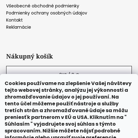
Všeobecné obchodné podmienky
á
Podmienky ochrany osobných údajov
j
Kontakt
s
Reklamácie
ť
?
Nákupný košík
HĽADAŤ
0
KS /
0 €
Cookies používame na zlepšenie Vašej návštevy
tejto webovej stránky, analýzu jej výkonnosti a
zhromažďovanie údajov o jej používaní. Na
O
tento účel môžeme použiť nástroje a služby
d
tretích strán a zhromažďované údaje sa môžu
p
preniesť k partnerom v EÚ a USA. Kliknutím na "
o
Súhlasím " vyjadrujete svoj súhlas s týmto
r
spracovaním. Nižšie môžete nájsť podrobné
ú
informácie alebo upraviť svoje preferencie.