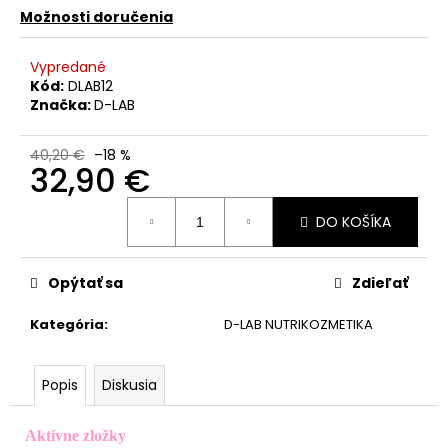
č
Možnosti doručenia
a
m
e
Vypredané
Kód:
DLAB12
Značka:
D-LAB
VOŇAVÝ
ČISTIČ
40,20 €
–18 %
PURESCENT
32,90 €
S
VÔŇOU
Jednotková
LOVELY
DO KOŠÍKA
cena:
LIVING
15
€
Opýtať sa
Zdieľať
Kategória
:
D-LAB NUTRIKOZMETIKA
Popis
Diskusia
Aktívne zložky