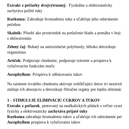
Extrakt z pečiarky dvojvýtrusnej:
Fyzikálne a elektrostaticky
zachytáva požité tuky
Kurkuma:
Zabraňuje hromadeniu tuku a uľahčuje jeho odstránenie
pečeňou
Skalník:
Pôsobí ako prostriedok na potlačenie hladu a pomáha v boji
s občerstvením
Zelený čaj:
Bohatý na antioxidačné polyfenoly, hlboko detoxikuje
organizmus
Artičok:
Podporuje chudnutie, podporuje trávenie a prispieva k
vylučovacím funkciám moču
Ascophyllum:
Prispieva k odbúravaniu tukov
Na zaistenie trvalého chudnutia aktivuje zoštíhľujúci detox tri nezávislé 
znižuje ich absorpciu a detoxikuje filtračné orgány pre lepšiu elimináciu.
1 - STIMULUJE ELIMINÁCIU CUKROV A TUKOV 
Extrakt z pečiarok
, pestovaný na nealkalických pôdach s veľmi vysokým
fyzicky a elektrostaticky 
zachytáva prijaté tuky
Kurkuma
 zabraňuje hromadeniu tukov a uľahčuje ich odstránenie pečeňo
Ascophyllum
 prispieva k vylučovaniu tukov