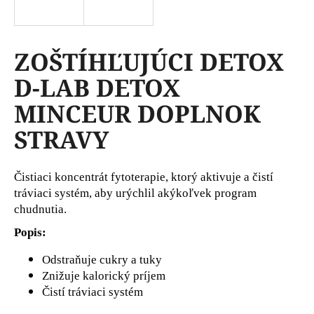
á
j
s
ZOŠTÍHĽUJÚCI DETOX
ť
D-LAB DETOX
?
MINCEUR DOPLNOK
STRAVY
HĽADAŤ
Čistiaci koncentrát fytoterapie, ktorý aktivuje a čistí
tráviaci systém, aby urýchlil akýkoľvek program
chudnutia.
O
Popis:
d
p
Odstraňuje cukry a tuky
o
Znižuje kalorický príjem
r
Čistí tráviaci systém
ú