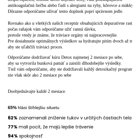
antikoagulačnú liečbu alebo ľudí s alergiami na ryby, kôrovce a mäkkýše. 
Dôrazne odporúčame užívať tento doplnok popri správnom jedle.
Rovnako ako u všetkých našich receptúr obsahujúcich depuratívne rastliny,
počas raňajok vám odporúčame užiť rannú dávku, 
pretože vtedy je známe, že tráviace orgány sú najpracovnejšie. 
Pre dosiahnutie optimálnych výsledkov sa hydratujte pitím dvoch až troch 
aby ste uľahčili tráviaci proces.
Odporúčame dodržiavať kúru Detox najmenej 2 mesiace po sebe, 
aby sa vytvorila bunková pamäť a zaistili dlhodobejšie výsledky. 
Tiež vám odporúčame, aby ste dodržiavali každý detoxikačný program, 
nie však skôr ako 2 mesiace po sebe
Doobjednávajte každé 2 mesiace.
65%
 hlási štíhlejšiu siluetu
62%
zaznamenali zníženie tukov v určitých častiach tela
77%
mali pocit, že majú lepšie trávenie
94%
spokojnosť