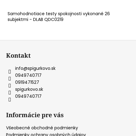
Samohodnotiace testy spokojnosti vykonané 26
subjektmi - DLAB QDC0219
Z
á
Kontakt
p
ä
info
@
spigurkovo.sk
t
0949740717
i
0919471527
e
spigurkovo.sk
0949740717
Informácie pre vás
Všeobecné obchodné podmienky
Podmienky ochrany osobných údajov