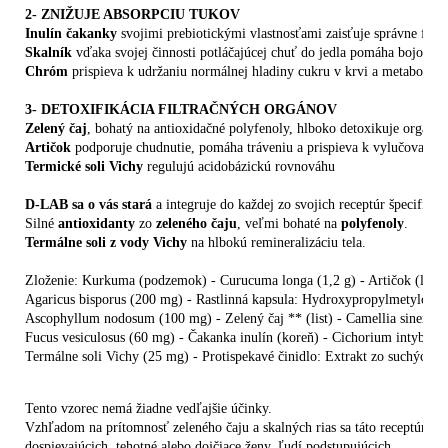
2- ZNIŽUJE ABSORPCIU TUKOV
Inulín čakanky
 svojimi prebiotickými vlastnosťami zaisťuje správne fungo
Skalník
 vďaka svojej činnosti potláčajúcej chuť do jedla pomáha bojovať 
Chróm
 prispieva k udržaniu normálnej hladiny cukru v krvi a metaboliz
3- DETOXIFIKÁCIA FILTRAČNÝCH ORGÁNOV
Zelený čaj
, bohatý na antioxidačné polyfenoly, hlboko detoxikuje organiz
Artičok
 podporuje chudnutie, pomáha tráveniu a prispieva k vylučovací
Termické soli Vichy
 regulujú acidobázickú rovnováhu
D-LAB sa o vás stará
 a integruje do každej zo svojich receptúr špecifické
Silné 
antioxidanty
 zo 
zeleného čaju
, veľmi bohaté na 
polyfenoly
Termálne soli z vody Vichy
 na hlbokú remineralizáciu tela.
Zloženie: Kurkuma (podzemok) - Curucuma longa (1,2 g) - Artičok (list) 
Agaricus bisporus (200 mg) - Rastlinná kapsula: Hydroxypropylmetylcelul
Ascophyllum nodosum (100 mg) - Zelený čaj ** (list) - Camellia sinensis (
Fucus vesiculosus (60 mg) - Čakanka inulín (koreň) - Cichorium intybus (
Termálne soli Vichy (25 mg) - Protispekavé činidlo: Extrakt zo suchých
Tento vzorec nemá žiadne vedľajšie účinky. 
Vzhľadom na prítomnosť zeleného čaju a skalných rias sa táto receptúra ​​n
dospievajúcich, tehotné alebo dojčiace ženy, ľudí podstupujúcich 