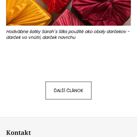
Hodvábne šatky Sarah`s Silks použité ako obaly darčekov -
darček vo vnútri, darček navrchu
ĎALŠÍ ČLÁNOK
Z
á
Kontakt
p