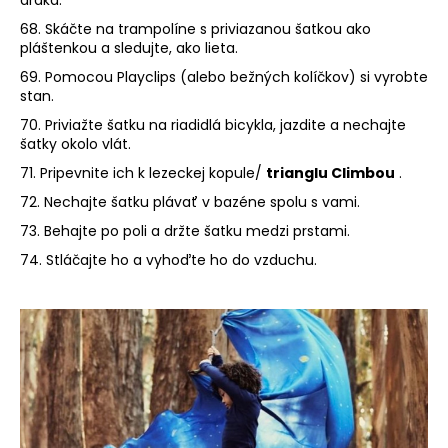
68. Skáčte na trampolíne s priviazanou šatkou ako
pláštenkou a sledujte, ako lieta.
69. Pomocou Playclips (alebo bežných kolíčkov) si vyrobte
stan.
70. Priviažte šatku na riadidlá bicykla, jazdite a nechajte
šatky okolo vlát.
71. Pripevnite ich k lezeckej kopule/
trianglu Climbou
.
72. Nechajte šatku plávať v bazéne spolu s vami.
73. Behajte po poli a držte šatku medzi prstami.
74. Stláčajte ho a vyhoďte ho do vzduchu.