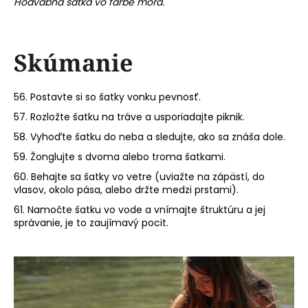
Hodvábna šatka vo farbe mora.
Skúmanie
56. Postavte si so šatky vonku pevnosť.
57. Rozložte šatku na tráve a usporiadajte piknik.
58. Vyhoďte šatku do neba a sledujte, ako sa znáša dole.
59. Žonglujte s dvoma alebo troma šatkami.
60. Behajte sa šatky vo vetre (uviažte na zápästí, do
vlasov, okolo pása, alebo držte medzi prstami).
61. Namočte šatku vo vode a vnímajte štruktúru a jej
správanie, je to zaujímavý pocit.