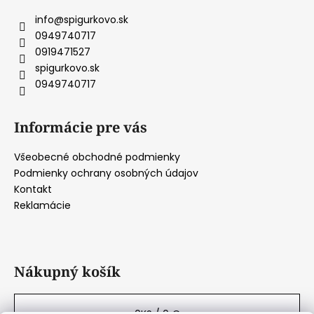
ä
info
@
spigurkovo.sk
t
0949740717
i
0919471527
e
spigurkovo.sk
0949740717
Informácie pre vás
Všeobecné obchodné podmienky
Podmienky ochrany osobných údajov
Kontakt
Reklamácie
Nákupný košík
0
KS /
0 €