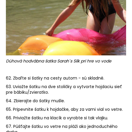
Dúhová hodvábna šatka Sarah`s Silk pri hre vo vode
62. Zbaľte si šatky na cesty autom - sú skladné.
63. Uviažte šatku na dve stoličky a vytvorte hojdaciu sieť
pre bábiku/zvieratko.
64. Zbierajte do šatky mušle.
65. Pripevnite šatku k hojdačke, aby za vami vial vo vetre.
66. Priviažte šatku na klacík a vyrobte si tak vlajku.
67. Púšťajte šatku vo vetre na pláži ako jednoduchého
draka.