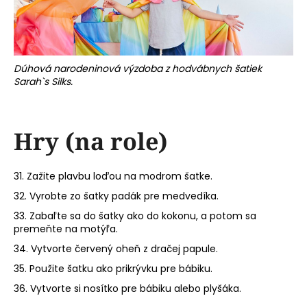
Dúhová narodeninová výzdoba z hodvábnych šatiek
Sarah`s Silks.
Hry (na role)
31. Zažite plavbu loďou na modrom šatke.
32. Vyrobte zo šatky padák pre medvedíka.
33. Zabaľte sa do šatky ako do kokonu, a potom sa
premeňte na motýľa.
34. Vytvorte červený oheň z dračej papule.
35. Použite šatku ako prikrývku pre bábiku.
36. Vytvorte si nosítko pre bábiku alebo plyšáka.