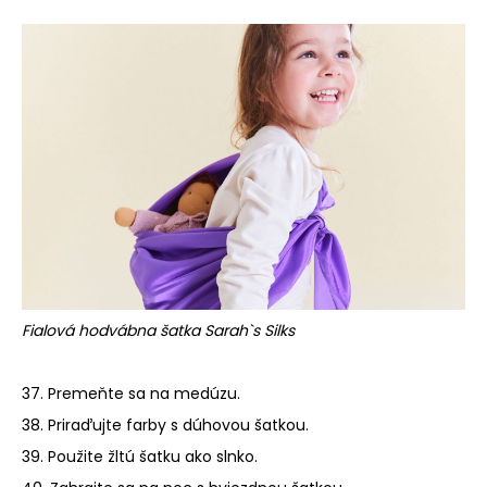
Fialová hodvábna šatka Sarah`s Silks
37. Premeňte sa na medúzu.
38. Priraďujte farby s dúhovou šatkou.
39. Použite žltú šatku ako slnko.