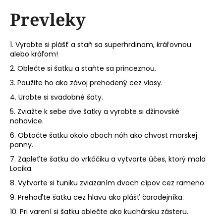
á
Prevleky
j
s
1. Vyrobte si plášť a staň sa superhrdinom, kráľovnou
ť
alebo kráľom!
?
2. Oblečte si šatku a staňte sa princeznou.
3. Použite ho ako závoj prehodený cez vlasy.
4. Urobte si svadobné šaty.
5. Zviažte k sebe dve šatky a vyrobte si džinovské
HĽADAŤ
nohavice.
6. Obtočte šatku okolo oboch nôh ako chvost morskej
panny.
O
7. Zapleťte šatku do vrkôčiku a vytvorte účes, ktorý mala
d
Locika.
p
8. Vytvorte si tuniku zviazaním dvoch cípov cez rameno.
o
9. Prehoďte šatku cez hlavu ako plášť čarodejníka.
r
ú
10. Pri varení si šatku oblečte ako kuchársku zásteru.