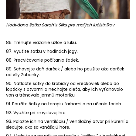
Hodvábna šatka Sarah`s Silks pre malých lučistníkov
86. Trénujte viazanie uzlov a luku.
87. Využite šatku v hodinách jogy.
88. Precvičovanie počítania šatiek.
89. Schovajte doň darček / alebo ho použite ako darček
od víly Zubenky.
90. Natlačte šatky do krabičky od vreckoviek alebo do
loptičky s otvormi a nechajte dieťa, aby ich vyťahovalo
von a trénovalo jemnú motoriku.
91. Použite šatky na terapiu farbami a na učenie farieb.
92. Využite pri zmyslovej hre.
93. Položte ich na ventiláciu / ventilačný otvor pri kúrení a
sledujte, ako sa vznášajú hore.
94. Vydajte sa na nákup potravín s "taškou" ​​z hodvábnej