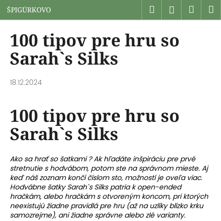
K
Prejsť
Hľadať
Náku
M
Prihlásen
ŠPIGÚRKOVO
na
o
obsah
Späť
Späť
košík
š
100 tipov pre hru so
í
Č
Sarah`s Silks
k
o
p
18.12.2024
o
t
100 tipov pre hru so
r
Sarah`s Silks
e
b
u
Ako sa hrať so šatkami ? Ak hľadáte inšpiráciu pre prvé
j
stretnutie s hodvábom, potom ste na správnom mieste. Aj
keď náš zoznam končí číslom sto, možností je oveľa viac.
e
Hodvábne šatky Sarah`s Silks patria k open-ended
t
hračkám, alebo hračkám s otvoreným koncom, pri ktorých
e
neexistujú žiadne pravidlá pre hru (až na uzlíky blízko krku
samozrejme), ani žiadne správne alebo zlé varianty.
n