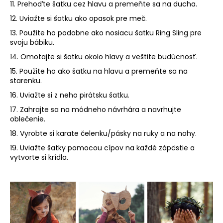
č
11. Prehoďte šatku cez hlavu a premeňte sa na ducha.
a
12. Uviažte si šatku ako opasok pre meč.
m
e
13. Použite ho podobne ako nosiacu šatku Ring Sling pre
svoju bábiku.
14. Omotajte si šatku okolo hlavy a veštite budúcnosť.
ADVANCED
15. Použite ho ako šatku na hlavu a premeňte sa na
BEAUTY
PACK
starenku.
93,52
16. Uviažte si z neho pirátsku šatku.
€
17. Zahrajte sa na módneho návrhára a navrhujte
oblečenie.
18. Vyrobte si karate čelenku/pásky na ruky a na nohy.
19. Uviažte šatky pomocou cípov na každé zápästie a
vytvorte si krídla.