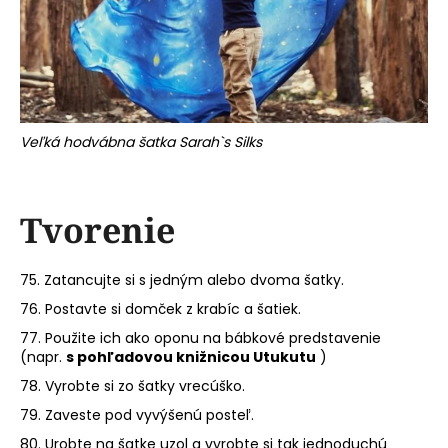
Veľká hodvábna šatka Sarah`s Silks
Tvorenie
75. Zatancujte si s jedným alebo dvoma šatky.
76. Postavte si domček z krabíc a šatiek.
77. Použite ich ako oponu na bábkové predstavenie
(napr.
s pohľadovou knižnicou Utukutu
)
78. Vyrobte si zo šatky vrecúško.
79. Zaveste pod vyvýšenú posteľ.
80. Urobte na šatke uzol a vyrobte si tak jednoduchú