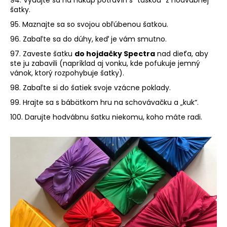
šatky.
95. Maznajte sa so svojou obľúbenou šatkou.
96. Zabaľte sa do dúhy, keď je vám smutno.
97. Zaveste šatku
do hojdačky Spectra
nad dieťa, aby
ste ju zabavili (napríklad aj vonku, kde pofukuje jemný
vánok, ktorý rozpohybuje šatky).
98. Zabaľte si do šatiek svoje vzácne poklady.
99. Hrajte sa s bábätkom hru na schovávačku a „kuk“.
100. Darujte hodvábnu šatku niekomu, koho máte radi.