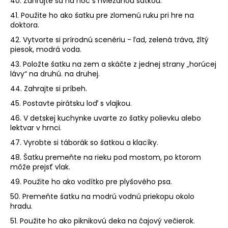
40. Zahrajte sa na noc s hviezdnou šatkou.
41. Použite ho ako šatku pre zlomenú ruku pri hre na
doktora.
42. Vytvorte si prírodnú scenériu - ľad, zelená tráva, žltý
piesok, modrá voda.
43. Položte šatku na zem a skáčte z jednej strany „horúcej
lávy“ na druhú. na druhej.
44. Zahrajte si príbeh.
45. Postavte pirátsku loď s vlajkou.
46. ​​V detskej kuchynke uvarte zo šatky polievku alebo
lektvar v hrnci.
47. Vyrobte si táborák so šatkou a klacíky.
48. Šatku premeňte na rieku pod mostom, po ktorom
môže prejsť vlak.
49. Použite ho ako vodítko pre plyšového psa.
50. Premeňte šatku na modrú vodnú priekopu okolo
hradu.
51. Použite ho ako piknikovú deka na čajový večierok.