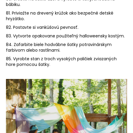
bábiku.
81. Priviažte na drevený krúžok ako bezpečné detské
hryzátko.
82. Postavte si vankúšovú pevnosť.
83. Vytvorte opakovane použiteľný halloweensky kostým.
84. Zafarbite biele hodvábne šatky potravinárskym
farbivom alebo rastlinami.
85. Vyrobte stan z troch vysokých paličiek zviazaných
hore pomocou šatky.